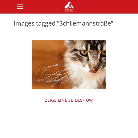
Primary Menu
Skip
to
content
Images tagged "Schliemannstraße"
[ZEIGE EINE SLIDESHOW]